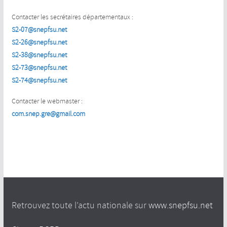
Contacter les secrétaires départementaux :
S2-07@snepfsu.net
S2-26@snepfsu.net
S2-38@snepfsu.net
S2-73@snepfsu.net
S2-74@snepfsu.net
Contacter le webmaster :
com.snep.gre@gmail.com
Retrouvez toute l’actu nationale sur
www.snepfsu.net