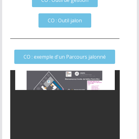
CO : Outil jalon
CO : exemple d'un Parcours jalonné