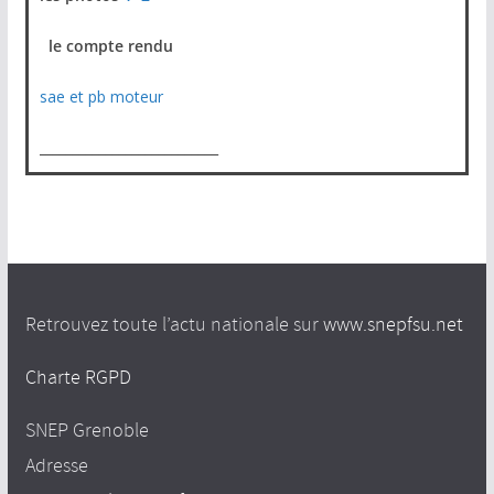
le compte rendu
sae et pb moteur
___________________________
Retrouvez toute l’actu nationale sur
www.snepfsu.net
Charte RGPD
SNEP Grenoble
Adresse