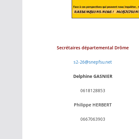
Secrétaires départemental Drôme
s2-26@snepfsu.net
Delphine GASNIER
0618128853
Philippe HERBERT
0667063903