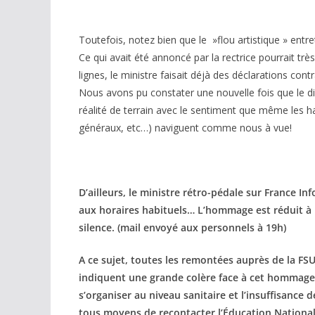
Toutefois, notez bien que le »flou artistique » entre
Ce qui avait été annoncé par la rectrice pourrait très
lignes, le ministre faisait déjà des déclarations co
Nous avons pu constater une nouvelle fois que le dis
réalité de terrain avec le sentiment que même les ha
généraux, etc…) naviguent comme nous à vue!
D’ailleurs, le ministre rétro-pédale sur France In
aux horaires habituels… L’hommage est réduit à la
silence. (mail envoyé aux personnels à 19h)
A ce sujet, toutes les remontées auprès de la FS
indiquent une grande colère face à cet hommage
s’organiser au niveau sanitaire et l’insuffisanc
tous moyens de recontacter l’Éducation Nationale