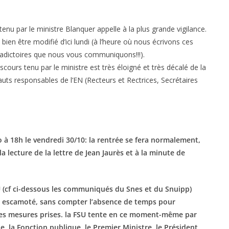
tenu par le ministre Blanquer appelle à la plus grande vigilance.
 bien être modifié d’ici lundi (à l’heure où nous écrivons ces
ntradictoires que nous vous communiquons!!!).
cours tenu par le ministre est très éloigné et très décalé de la
uts responsables de l’EN (Recteurs et Rectrices, Secrétaires
fo à 18h le vendredi 30/10: la rentrée se fera normalement,
 lecture de la lettre de Jean Jaurès et à la minute de
U (cf ci-dessous les communiqués du Snes et du Snuipp)
 escamoté, sans compter l’absence de temps pour
e des mesures prises. la FSU tente en ce moment-même par
, la Fonction publique, le Premier Ministre, le Président,